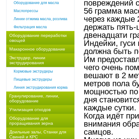
повреждений с
Оборудование для масла
56 грамма мас
Маслопрессы
через каждые 
Линии отжима масла, розлива
держать пять-
Фильтрация масла
двенадцати гр
Оборудование переработки
овощей
Индейки, гуси
Макаронное оборудование
должна быть п
Им предоставл
Экструдер, линии
экструдирования
чего очень по
Кормовые экструдеры
вешают в 2 ме
Пищевые экструдеры
метров пола бу
Линия экструдирования корма
мощностью по 
Гранулирование, линии,
дня становитс
оборудование
каждые сутки.
Утилизация отходов
Когда идёт пр
Оборудование для
внимания обра
проращивания зерна
самцов.
Доильные залы, Станки для
Свиней и КРС