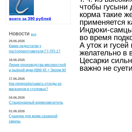
чтобы гусыни 
корма такие же
всего за 390 рублей
применяется ка
Индюки-самцы 
Новости
все
во время подк
29.06.2026
А уток и гусей
Какие недостатки у
желательно в 
пастоприготовителя Г7-ПП-1?
Цесарки сильн
18.06.2026
Линия производства мясокостной
важно не суети
и рыбной муки КВМ 45 + Экорм 90
17.06.2026
Как перерабатывать отходы из
магазинов и столовых?
04.06.2026
Стационарный кормосмеситель
01.06.2026
Сушилка для жома сахарной
свеклы