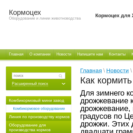
Кормоцех
Кормоцех для
Оборудование и линии животноводства
Главная
О компании
Новости
Напишите нам
Контакты
Главная
\
Новости
\
Как кормит
Расширенный поиск
Для зимнего к
дрожжевание 
Комбикормовый мини завод
дрожжевание, 
Комбикормовое оборудование
градусов по Ц
Линия по производству кормов
дрожжи. Этих 
Оборудование для
производства кормов
двадцати грам