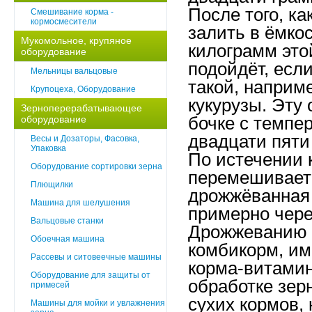
После того, ка
Смешивание корма -
кормосмесители
залить в ёмкос
Мукомольное, крупяное
килограмм это
оборудование
подойдёт, есл
Мельницы вальцовые
такой, наприме
Крупоцеха, Оборудование
кукурузы. Эту
Зерноперерабатывающее
оборудование
бочке с темпе
двадцати пяти
Весы и Дозаторы, Фасовка,
Упаковка
По истечении 
Оборудование сортировки зерна
перемешиваетс
Плющилки
дрожжёванная 
Машина для шелушения
примерно чере
Вальцовые станки
Дрожжеванию н
Обоечная машина
комбикорм, и
Рассевы и ситовеечные машины
корма-витамин
Оборудование для защиты от
обработке зер
примесей
сухих кормов,
Машины для мойки и увлажнения