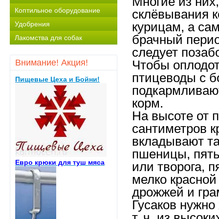
Многие из них,
Коптильное оборудование
склёвывания к
Удобрения
курицам, а са
брачный перио
Лакомства для собак
следует позаб
Внимание! Акция!
Чтобы оплодот
птицеводы с 
Пищевые Цеха и Бойни!
подкармливают
корм.
На высоте от 
сантиметров к
вкладывают та
пшеницы, пять
Евро крюки для туш мяса
или творога, 
мелко красной
дрожжей и гра
Гусаков нужно
т. ч. из высок