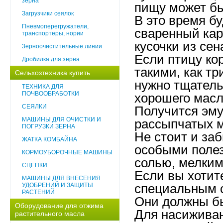
зерна
пищу может б
Загрузчики сеялок
В это время б
Пневмоперегружатели,
сваренный кар
транспортеры, нории
кусочки из сен
3ерноочистительные линии
Если птицу к
Дробилка для зерна
такими, как тр
Сельхозтехника купить
нужно тщатель
ТЕХНИКА ДЛЯ
ПОЧВООБРАБОТКИ
хорошего масл
СЕЯЛКИ
Получится эму
МАШИНЫ ДЛЯ ОЧИСТКИ И
рассыпчатых 
ПОГРУЗКИ ЗЕРНА
Не стоит и за
ЖАТКА КОМБАЙНА
особыми поле
КОРМОУБОРОЧНЫЕ МАШИНЫ
солью, мелким
СЦЕПКИ
Если вы хотит
МАШИНЫ ДЛЯ ВНЕСЕНИЯ
УДОБРЕНИЙ И ЗАЩИТЫ
специальным с
РАСТЕНИЙ
Они должны бы
Оборудование для отжима
Для насиживан
растительного масла