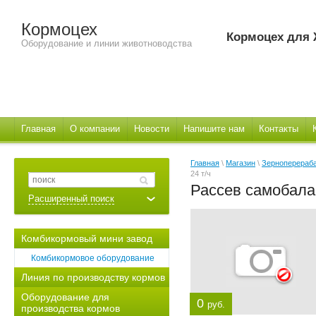
Кормоцех
Кормоцех для
Оборудование и линии животноводства
Главная
О компании
Новости
Напишите нам
Контакты
Главная
\
Магазин
\
Зерноперераб
24 т/ч
Рассев самобала
Расширенный поиск
Комбикормовый мини завод
Комбикормовое оборудование
Линия по производству кормов
Оборудование для
0
руб.
производства кормов