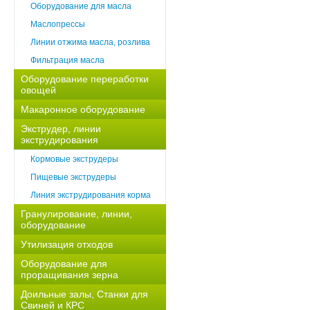
Оборудование для масла
Маслопрессы
Линии отжима масла, розлива
Фильтрация масла
Оборудование переработки
овощей
Макаронное оборудование
Экструдер, линии
экструдирования
Кормовые экструдеры
Пищевые экструдеры
Линия экструдирования корма
Гранулирование, линии,
оборудование
Утилизация отходов
Оборудование для
проращивания зерна
Доильные залы, Станки для
Свиней и КРС