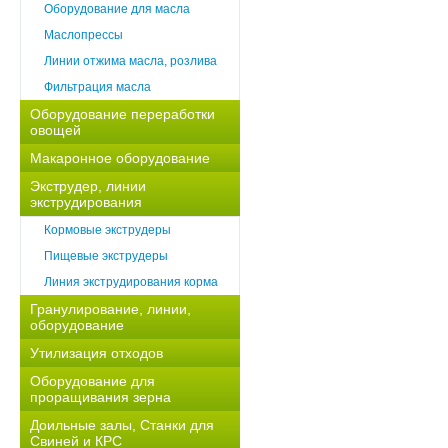
Оборудование для масла
Маслопрессы
Линии отжима масла, розлива
Фильтрация масла
Оборудование переработки
овощей
Макаронное оборудование
Экструдер, линии
экструдирования
Кормовые экструдеры
Пищевые экструдеры
Линия экструдирования корма
Гранулирование, линии,
оборудование
Утилизация отходов
Оборудование для
проращивания зерна
Доильные залы, Станки для
Свиней и КРС