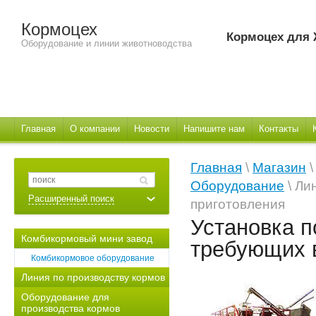
Кормоцех
Кормоцех для
Оборудование и линии животноводства
Главная
О компании
Новости
Напишите нам
Контакты
Главная
\
Магазин
Оборудование
\ Ли
Расширенный поиск
приготовления
Установка п
Комбикормовый мини завод
требующих в
Комбикормовое оборудование
Линия по производству кормов
Оборудование для
производства кормов