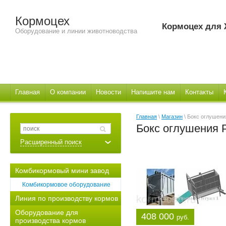
Кормоцех
Кормоцех для
Оборудование и линии животноводства
Главная
О компании
Новости
Напишите нам
Контакты
Главная
\
Магазин
\ Бокс оглушени
Бокс оглушения 
Расширенный поиск
Комбикормовый мини завод
Комбикормовое оборудование
Линия по производству кормов
Оборудование для
408 000
руб.
производства кормов