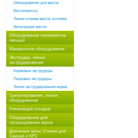
Оборудование для масла
Маслопрессы
Линии отжима масла, розлива
Фильтрация масла
Оборудование переработки
овощей
Макаронное оборудование
Экструдер, линии
экструдирования
Кормовые экструдеры
Пищевые экструдеры
Линия экструдирования корма
Гранулирование, линии,
оборудование
Утилизация отходов
Оборудование для
проращивания зерна
Доильные залы, Станки для
Свиней и КРС