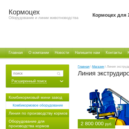
Кормоцех
Кормоцех для
Оборудование и линии животноводства
Главная
О компании
Новости
Напишите нам
Контакты
Главная
\
Магазин
\ Линия экстру
Линия экструдир
Расширенный поиск
Комбикормовый мини завод
Комбикормовое оборудование
Линия по производству кормов
Оборудование для
2 800 000
руб.
производства кормов