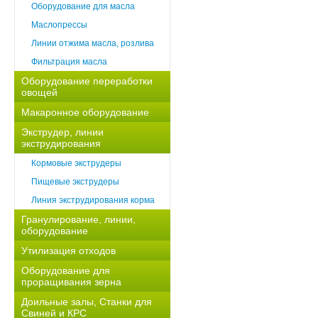
Оборудование для масла
Маслопрессы
Линии отжима масла, розлива
Фильтрация масла
Оборудование переработки
овощей
Макаронное оборудование
Экструдер, линии
экструдирования
Кормовые экструдеры
Пищевые экструдеры
Линия экструдирования корма
Гранулирование, линии,
оборудование
Утилизация отходов
Оборудование для
проращивания зерна
Доильные залы, Станки для
Свиней и КРС